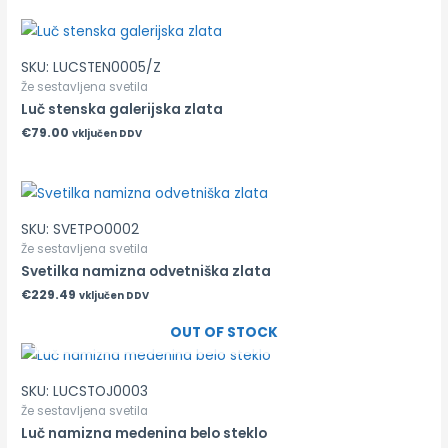
SKU: LUCSTEN0005/Z
Že sestavljena svetila
Luč stenska galerijska zlata
€
79.00
vključen DDV
SKU: SVETPO0002
Že sestavljena svetila
Svetilka namizna odvetniška zlata
€
229.49
vključen DDV
OUT OF STOCK
SKU: LUCSTOJ0003
Že sestavljena svetila
Luč namizna medenina belo steklo