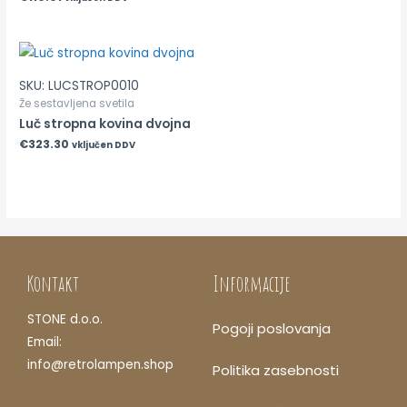
SKU: LUCSTROP0010
Že sestavljena svetila
Luč stropna kovina dvojna
€
323.30
vključen DDV
Kontakt
Informacije
STONE d.o.o.
Pogoji poslovanja
Email:
info@retrolampen.shop
Politika zasebnosti