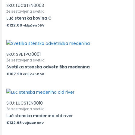
SKU: LUCSTEN0003
Že sestavljena svetila
Luč stenska kovina C
€
122.00
vključen DDV
SKU: SVETPO0001
Že sestavljena svetila
Svetilka stenska odvetniška medenina
€
107.99
vključen DDV
SKU: LUCSTEN0010
Že sestavljena svetila
Luč stenska medenina old river
€
132.98
vključen DDV