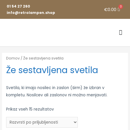
01 54 27 260
€
0.00
info@retrolampen.shop
Že sestavljena svetila
Razstavni salon
Domov
/ Že sestavljena svetila
Že sestavljena svetila
Svetila, ki imajo nosilec in zaslon (širm) že izbran v
kompletu. Nosilcev ali zaslonov ni možno menjavati.
Prikaz vseh 15 rezultatov