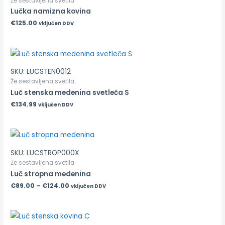
Že sestavljena svetila
Lučka namizna kovina
€
125.00
vključen DDV
SKU: LUCSTEN0012
Že sestavljena svetila
Luč stenska medenina svetleča S
€
134.99
vključen DDV
SKU: LUCSTROP000X
Že sestavljena svetila
Luč stropna medenina
€
89.00
–
€
124.00
vključen DDV