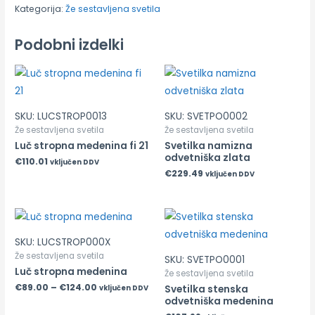
Kategorija:
Že sestavljena svetila
Podobni izdelki
SKU: LUCSTROP0013
SKU: SVETPO0002
Že sestavljena svetila
Že sestavljena svetila
Luč stropna medenina fi 21
Svetilka namizna
odvetniška zlata
€
110.01
vključen DDV
€
229.49
vključen DDV
SKU: LUCSTROP000X
Že sestavljena svetila
SKU: SVETPO0001
Luč stropna medenina
Že sestavljena svetila
€
89.00
–
€
124.00
Svetilka stenska
vključen DDV
odvetniška medenina