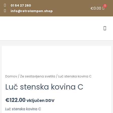
01 54 27 260
€
0.00
info@retrolampen.shop
Že sestavljena svetila
Razstavni salon
Domov
/
Že sestavljena svetila
/ Luč stenska kovina C
Luč stenska kovina C
€
122.00
vključen DDV
Luč stenska kovina C