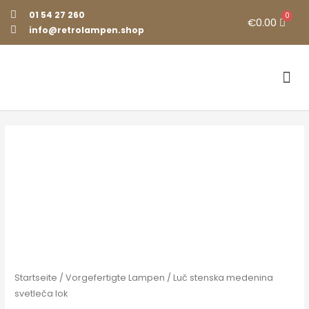
01 54 27 260
€
0.00
info@retrolampen.shop
Vorgefertigte Lampen
Startseite
/
Vorgefertigte Lampen
/ Luč stenska medenina
svetleča lok